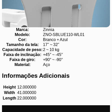
Marca:
Zinnia
Modelo:
ZNO-SBLUE110-WL01
Cor:
Branco + Azul
Tamanho da tela:
17" ~ 32"
Capacidade de peso:
2 ~ 10 kg
Faixa de inclinação:
+45° ~ -45°
Faixa de giro:
+90° ~ -90°
Material:
Aço
Informações Adicionais
Height
12.000000
Width
41.000000
Length
22.000000