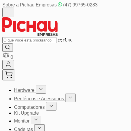
Pular para o conteúdo
Sobre a Pichau Empresas
(47) 99765-0283
Buscar
Ctrl+K
0
Hardware
Mostrar submenu para a categoria Hardware
Periféricos e Acessorios
Mostrar submenu para a categoria P
Computadores
Mostrar submenu para a categoria Computador
Kit Upgrade
Monitor
Mostrar submenu para a categoria Monitor
Cadeiras