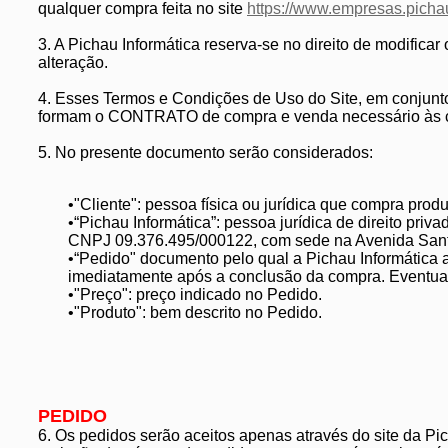
qualquer compra feita no site
https://www.empresas.picha
3. A Pichau Informática reserva-se no direito de modific
alteração.
4. Esses Termos e Condições de Uso do Site, em conjunto 
formam o CONTRATO de compra e venda necessário às co
5. No presente documento serão considerados:
•"Cliente": pessoa física ou jurídica que compra produ
•“Pichau Informática”: pessoa jurídica de direito priv
CNPJ 09.376.495/000122, com sede na Avenida Santos
•“Pedido" documento pelo qual a Pichau Informática a
imediatamente após a conclusão da compra. Eventualm
•"Preço": preço indicado no Pedido.
•"Produto": bem descrito no Pedido.
PEDIDO
6. Os pedidos serão aceitos apenas através do site da Pic