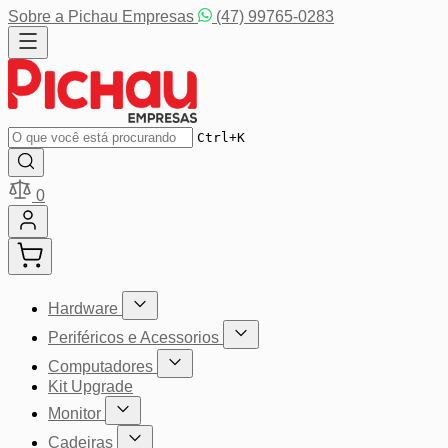
Pular para o conteúdo
Sobre a Pichau Empresas
(47) 99765-0283
Buscar
Ctrl+K
0
Hardware
Mostrar submenu para a categoria Hardware
Periféricos e Acessorios
Mostrar submenu para a categoria P
Computadores
Mostrar submenu para a categoria Computador
Kit Upgrade
Monitor
Mostrar submenu para a categoria Monitor
Cadeiras