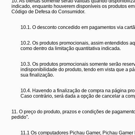
10. As ofertas somente serão válidas quando disponibiliz
indicado, enquanto houverem disponíveis os produtos em e
Código de Defesa do Consumidor.
10.1. O desconto concedido em pagamentos via cartão
10.2. Os produtos promocionais, assim entendidos aq
como dentro da limitação quantitativa indicada.
10.3. Os produtos promocionais somente serão reserva
indisponibilidade do produto, tendo em vista que a p
sua finalização.
10.4. Havendo a finalização de compra na página pro
Caso contrário, será dada a opção de cancelar a com
11. O preço do produto, prazos e condições de pagamento 
pedido”.
11.1 Os computadores Pichau Gamer, Pichau Gamer RT