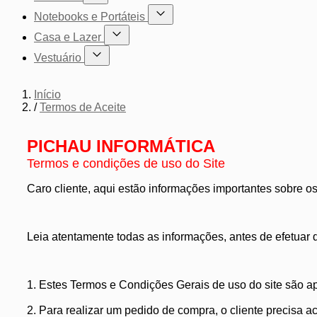
Mostrar submenu para a categoria Cadeiras
Notebooks e Portáteis
Mostrar submenu para a categoria Not
Casa e Lazer
Mostrar submenu para a categoria Casa e Lazer
Vestuário
Mostrar submenu para a categoria Vestuário
Início
/
Termos de Aceite
PICHAU INFORMÁTICA
Termos e condições de uso do Site
Caro cliente, aqui estão informações importantes sobre os
Leia atentamente todas as informações, antes de efetuar 
1. Estes Termos e Condições Gerais de uso do site são ap
2. Para realizar um pedido de compra, o cliente precisa a