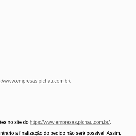
s://www.empresas.pichau.com.br/
.
tes no site do
https://www.empresas.pichau.com.br/
.
trário a finalização do pedido não será possível. Assim,