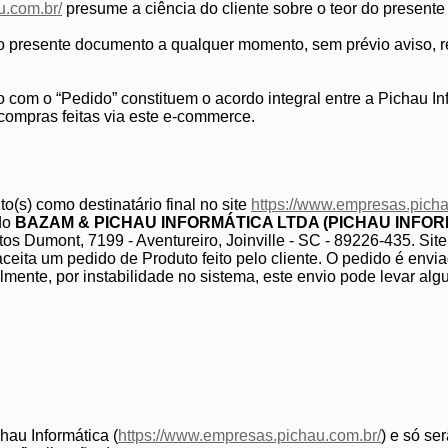
u.com.br/
presume a ciência do cliente sobre o teor do presente
ar o presente documento a qualquer momento, sem prévio aviso, r
com o “Pedido” constituem o acordo integral entre a Pichau Info
mpras feitas via este e-commerce.
to(s) como destinatário final no site
https://www.empresas.picha
ado
BAZAM & PICHAU INFORMÁTICA LTDA (PICHAU INFOR
 Dumont, 7199 - Aventureiro, Joinville - SC - 89226-435. Site
ceita um pedido de Produto feito pelo cliente. O pedido é envi
ente, por instabilidade no sistema, este envio pode levar alg
hau Informática (
https://www.empresas.pichau.com.br/
) e só se