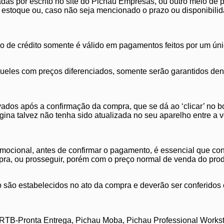
adas por escrito no site do Pichau Empresas, ou outro meio de 
stoque ou, caso não seja mencionado o prazo ou disponibilidad
 de crédito somente é válido em pagamentos feitos por um únic
ueles com preços diferenciados, somente serão garantidos den
dos após a confirmação da compra, que se dá ao ‘clicar’ no bot
ágina talvez não tenha sido atualizada no seu aparelho entre a 
mocional, antes de confirmar o pagamento, é essencial que con
pra, ou prosseguir, porém com o preço normal de venda do prod
são estabelecidos no ato da compra e deverão ser conferidos c
B-Pronta Entrega, Pichau Moba, Pichau Professional Workstati