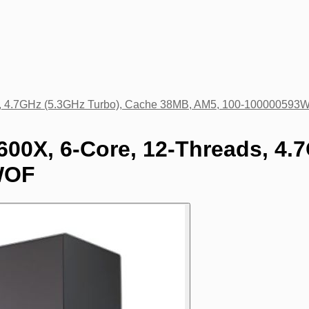
ebooks e Portáteis
s, 4.7GHz (5.3GHz Turbo), Cache 38MB, AM5, 100-100000593
00X, 6-Core, 12-Threads, 4.
WOF