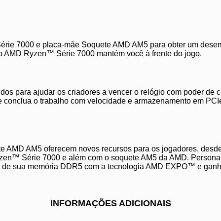
ie 7000 e placa-mãe Soquete AMD AM5 para obter um desempe
 o AMD Ryzen™ Série 7000 mantém você à frente do jogo.
s para ajudar os criadores a vencer o relógio com poder de
e e conclua o trabalho com velocidade e armazenamento em PCI
e AMD AM5 oferecem novos recursos para os jogadores, desde
zen™ Série 7000 e além com o soquete AM5 da AMD. Personal
lock de sua memória DDR5 com a tecnologia AMD EXPO™ e gan
INFORMAÇÕES ADICIONAIS