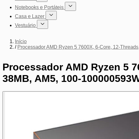
Mostrar submenu para a categoria Cadeiras
Notebooks e Portáteis
Mostrar submenu para a categoria Not
Casa e Lazer
Mostrar submenu para a categoria Casa e Lazer
Vestuário
Mostrar submenu para a categoria Vestuário
Início
/
Processador AMD Ryzen 5 7600X, 6-Core, 12-Thread
Processador AMD Ryzen 5 76
38MB, AM5, 100-100000593
Pressione para pular o carrossel