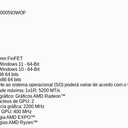
0000593WOF
nm FinFET
Windows 11 - 64-Bit
Windows 10 - 64-Bit
6 64 bits
x86 64 bits
te ao sistema operacional (SO) poderá variar de acordo com o f
ade máxima: 1x1R: 5200 MT/s
gráfico: Gráficos AMD Radeon™
úcleos de GPU: 2
cia gráfica: 2200 MHz
a GPU: 400 MHz
ogia AMD EXPO™
ogias AMD Ryzen™