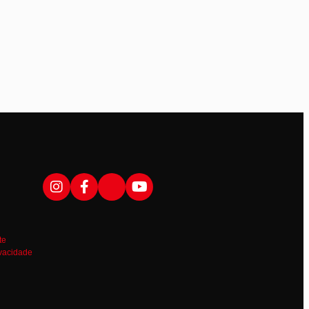
te
ivacidade