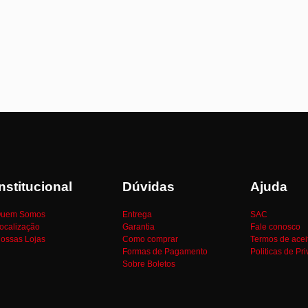
Institucional
Dúvidas
Ajuda
uem Somos
Entrega
SAC
ocalização
Garantia
Fale conosco
ossas Lojas
Como comprar
Termos de acei
Formas de Pagamento
Politicas de Pr
Sobre Boletos