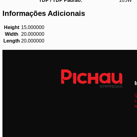
TDP / TDP Padrão:
105W
Informações Adicionais
Height
15.000000
Width
20.000000
Length
20.000000
Q
L
N