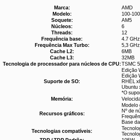
Marca:
AMD
Modelo:
100-10
Soquete:
AM5
Núcleos:
6
Threads:
12
Frequência base:
4.7 GHz
Frequência Max Turbo:
5,3 GHz
Cache L2:
6MB
Cache L3:
32MB
Tecnologia de processador para núcleos de CPU:
TSMC 5
Edição 
Edição 
Suporte de SO:
RHEL x8
Ubuntu 
*O supor
Memória:
Velocid
Modelo 
Nº de n
Recursos gráficos:
Frequên
Base d
Tecnol
Tecnologias compatíveis:
Tecnol