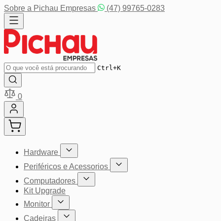
Pular para o conteúdo
Sobre a Pichau Empresas
(47) 99765-0283
Buscar
Ctrl+K
0
Hardware
Mostrar submenu para a categoria Hardware
Periféricos e Acessorios
Mostrar submenu para a categoria P
Computadores
Mostrar submenu para a categoria Computador
Kit Upgrade
Monitor
Mostrar submenu para a categoria Monitor
Cadeiras