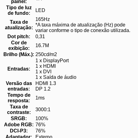
painel:
Tipo de luz
LED
de fundo:
165Hz
Taxa de
*A taxa máxima de atualização (Hz) pode
atualização:
variar conforme o tipo de conexão utilizada.
Dot pitch:
0,31
Cor de
16.7M
exibição:
Brilho (Máx.):
250cd/m2
1 x DisplayPort
1 x HDMI
Entradas:
1 x DVI
1 x Saída de áudio
Versão das
HDMI 1.3
entradas:
DP 1.2
Tempo de
1ms
resposta:
Taxa de
3000:1
contraste:
SRGB:
100%
Adobe RGB:
76%
DCI-P3:
76%
Adaptador:
Externo