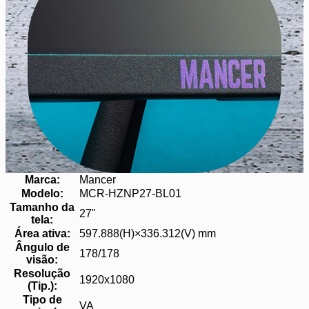
Marca:
Mancer
Modelo:
MCR-HZNP27-BL01
Tamanho da
27"
tela:
Área ativa:
597.888(H)×336.312(V) mm
Ângulo de
178/178
visão:
Resolução
1920x1080
(Tip.):
Tipo de
VA