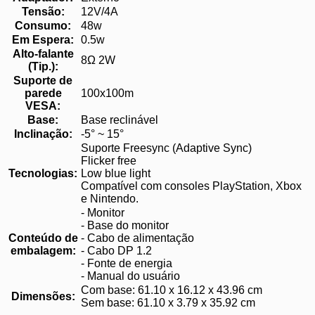
Tensão:
12V/4A
Consumo:
48w
Em Espera:
0.5w
Alto-falante
8Ω 2W
(Tip.):
Suporte de
parede
100x100m
VESA:
Base:
Base reclinável
Inclinação:
-5° ~ 15°
Suporte Freesync (Adaptive Sync)
Flicker free
Tecnologias:
Low blue light
Compatível com consoles PlayStation, Xbox
e Nintendo.
- Monitor
- Base do monitor
Conteúdo de
- Cabo de alimentação
embalagem:
- Cabo DP 1.2
- Fonte de energia
- Manual do usuário
Com base: 61.10 x 16.12 x 43.96 cm
Dimensões:
Sem base: 61.10 x 3.79 x 35.92 cm