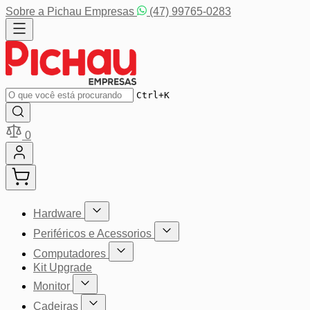
Pular para o conteúdo
Sobre a Pichau Empresas
(47) 99765-0283
Buscar
Ctrl+K
0
Hardware
Mostrar submenu para a categoria Hardware
Periféricos e Acessorios
Mostrar submenu para a categoria P
Computadores
Mostrar submenu para a categoria Computador
Kit Upgrade
Monitor
Mostrar submenu para a categoria Monitor
Cadeiras