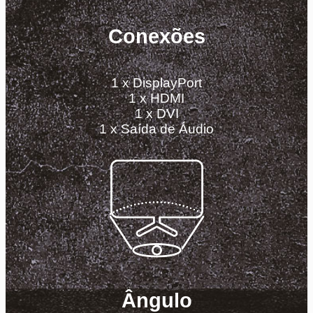
Conexões
1 x DisplayPort
1 x HDMI
1 x DVI
1 x Saída de Áudio
Ângulo