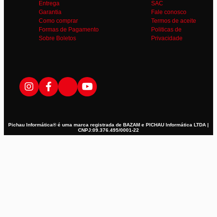
Entrega
SAC
Garantia
Fale conosco
Como comprar
Termos de aceite
Formas de Pagamento
Politicas de
Sobre Boletos
Privacidade
Pichau Informática® é uma marca registrada de BAZAM e PICHAU Informática LTDA |
CNPJ:09.376.495/0001-22