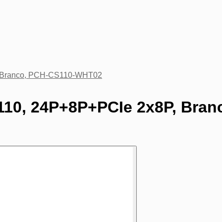
ebooks e Portáteis
, Branco, PCH-CS110-WHT02
S110, 24P+8P+PCIe 2x8P, Bra