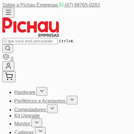
Pular para o conteúdo
Sobre a Pichau Empresas
(47) 99765-0283
Buscar
Ctrl+K
0
Hardware
Mostrar submenu para a categoria Hardware
Periféricos e Acessorios
Mostrar submenu para a categoria P
Computadores
Mostrar submenu para a categoria Computador
Kit Upgrade
Monitor
Mostrar submenu para a categoria Monitor
Cadeiras