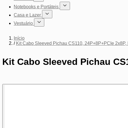
Mostrar submenu para a categoria Cadeiras
Notebooks e Portáteis
Mostrar submenu para a categoria Not
Casa e Lazer
Mostrar submenu para a categoria Casa e Lazer
Vestuário
Mostrar submenu para a categoria Vestuário
Início
/
Kit Cabo Sleeved Pichau CS110, 24P+8P+PCIe 2x8P
Kit Cabo Sleeved Pichau C
Pressione para pular o carrossel