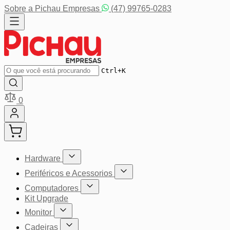
Pular para o conteúdo
Sobre a Pichau Empresas
(47) 99765-0283
Buscar
Ctrl+K
0
Hardware
Mostrar submenu para a categoria Hardware
Periféricos e Acessorios
Mostrar submenu para a categoria P
Computadores
Mostrar submenu para a categoria Computador
Kit Upgrade
Monitor
Mostrar submenu para a categoria Monitor
Cadeiras