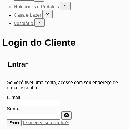
Mostrar submenu para a categoria Cadeiras
Notebooks e Portáteis
Mostrar submenu para a categoria Not
Casa e Lazer
Mostrar submenu para a categoria Casa e Lazer
Vestuário
Mostrar submenu para a categoria Vestuário
Login do Cliente
Entrar
Se você tiver uma conta, acesse com seu endereço de
e-mail e senha.
E-mail
Senha
Senha oculta
Esqueceu sua senha?
Entrar