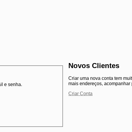
ebooks e Portáteis
Novos Clientes
Criar uma nova conta tem muit
mais endereços, acompanhar p
il e senha.
Criar Conta