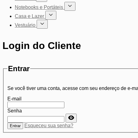
Mostrar submenu para a categoria Cadeiras
Notebooks e Portáteis
Mostrar submenu para a categoria Not
Casa e Lazer
Mostrar submenu para a categoria Casa e Lazer
Vestuário
Mostrar submenu para a categoria Vestuário
Login do Cliente
Entrar
Se você tiver uma conta, acesse com seu endereço de e-ma
E-mail
Senha
Senha oculta
Esqueceu sua senha?
Entrar