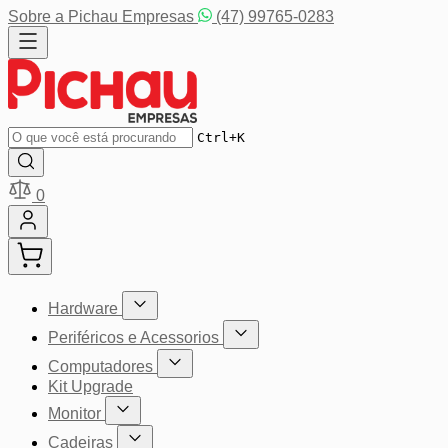
Pular para o conteúdo
Sobre a Pichau Empresas
(47) 99765-0283
Buscar
Ctrl+K
0
Hardware
Mostrar submenu para a categoria Hardware
Periféricos e Acessorios
Mostrar submenu para a categoria P
Computadores
Mostrar submenu para a categoria Computador
Kit Upgrade
Monitor
Mostrar submenu para a categoria Monitor
Cadeiras