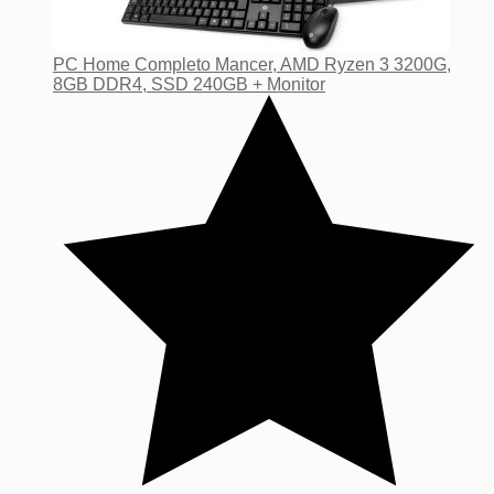
PC Home Completo Mancer, AMD Ryzen 3 3200G,
8GB DDR4, SSD 240GB + Monitor