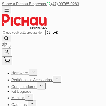
Pular para o conteúdo
Sobre a Pichau Empresas
(47) 99765-0283
Buscar
Ctrl+K
0
Hardware
Mostrar submenu para a categoria Hardware
Periféricos e Acessorios
Mostrar submenu para a categoria P
Computadores
Mostrar submenu para a categoria Computador
Kit Upgrade
Monitor
Mostrar submenu para a categoria Monitor
Cadeiras