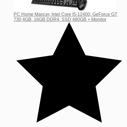
PC Home Mancer, Intel Core I5-12400, GeForce GT
730 4GB, 16GB DDR4, SSD 480GB + Monitor