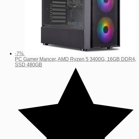
-7%
PC Gamer Mancer, AMD Ryzen 5 3400G, 16GB DDR4,
SSD 480GB