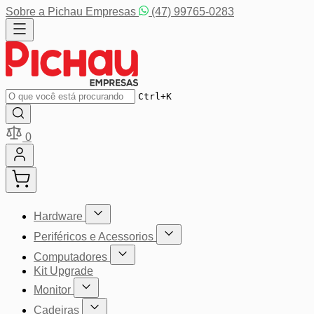
Pular para o conteúdo
Sobre a Pichau Empresas
(47) 99765-0283
Buscar
Ctrl+K
0
Hardware
Mostrar submenu para a categoria Hardware
Periféricos e Acessorios
Mostrar submenu para a categoria P
Computadores
Mostrar submenu para a categoria Computador
Kit Upgrade
Monitor
Mostrar submenu para a categoria Monitor
Cadeiras