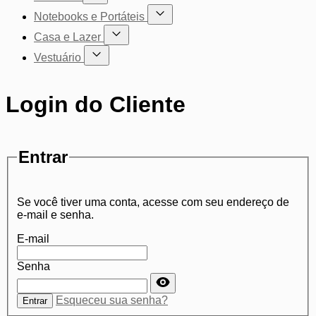
Mostrar submenu para a categoria Cadeiras
Notebooks e Portáteis
Mostrar submenu para a categoria Not
Casa e Lazer
Mostrar submenu para a categoria Casa e Lazer
Vestuário
Mostrar submenu para a categoria Vestuário
Login do Cliente
Entrar
Se você tiver uma conta, acesse com seu endereço de
e-mail e senha.
E-mail
Senha
Senha oculta
Esqueceu sua senha?
Entrar