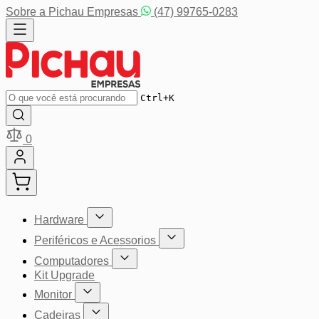
Pular para o conteúdo
Sobre a Pichau Empresas
(47) 99765-0283
Buscar
Ctrl+K
0
Hardware
Mostrar submenu para a categoria Hardware
Periféricos e Acessorios
Mostrar submenu para a categoria P
Computadores
Mostrar submenu para a categoria Computador
Kit Upgrade
Monitor
Mostrar submenu para a categoria Monitor
Cadeiras