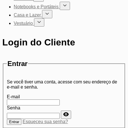
Mostrar submenu para a categoria Cadeiras
Notebooks e Portáteis
Mostrar submenu para a categoria Not
Casa e Lazer
Mostrar submenu para a categoria Casa e Lazer
Vestuário
Mostrar submenu para a categoria Vestuário
Login do Cliente
Entrar
Se você tiver uma conta, acesse com seu endereço de
e-mail e senha.
E-mail
Senha
Senha oculta
Esqueceu sua senha?
Entrar