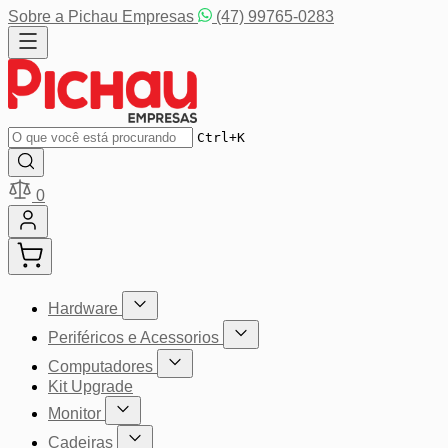
Pular para o conteúdo
Sobre a Pichau Empresas
(47) 99765-0283
Buscar
Ctrl+K
0
Hardware
Mostrar submenu para a categoria Hardware
Periféricos e Acessorios
Mostrar submenu para a categoria P
Computadores
Mostrar submenu para a categoria Computador
Kit Upgrade
Monitor
Mostrar submenu para a categoria Monitor
Cadeiras